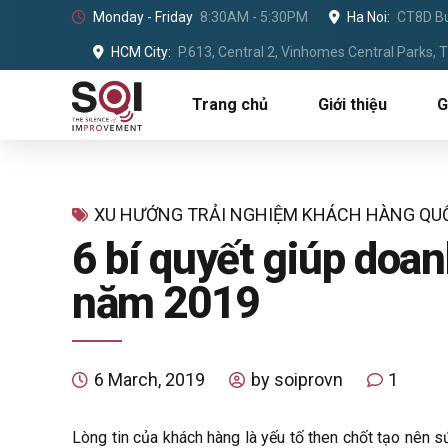
Monday - Friday
8:30AM - 5:30PM
Ha Noi:
CT8D Bu
HCM City:
P.613, Central 2, Vinhomes Central Parks,
Trang chủ
Giới thiệu
G
XU HƯỚNG TRẢI NGHIỆM KHÁCH HÀNG QU
6 bí quyết giúp doa
năm 2019
6 March, 2019
by soiprovn
1
Lòng tin của khách hàng là yếu tố then chốt tạo nên 