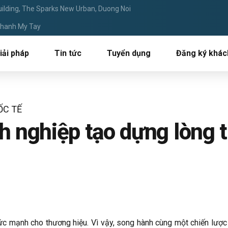
ilding, The Sparks New Urban, Duong Noi
 Thanh My Tay
iải pháp
Tin tức
Tuyển dụng
Đăng ký khác
ỐC TẾ
nh nghiệp tạo dựng lòng 
sức mạnh cho thương hiệu.
Vì vậy, song hành cùng một chiến lược