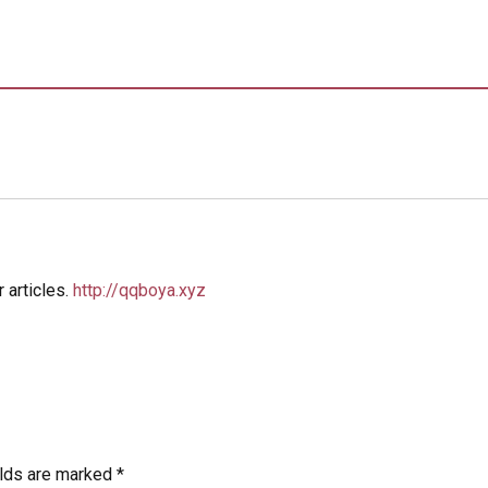
 articles.
http://qqboya.xyz
elds are marked *