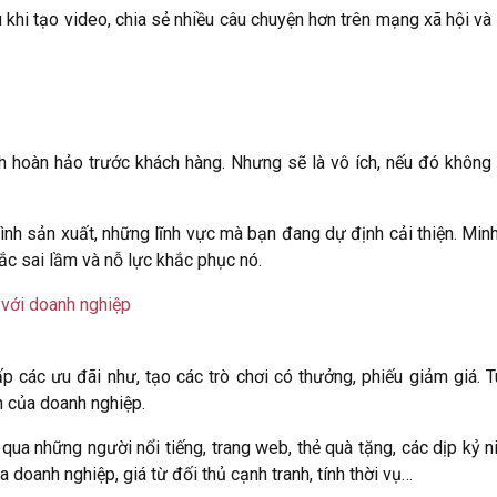
u khi tạo video, chia sẻ nhiều câu chuyện hơn trên mạng xã hội v
nh hoàn hảo trước khách hàng. Nhưng sẽ là vô ích, nếu đó không
rình sản xuất, những lĩnh vực mà bạn đang dự định cải thiện. Minh
ắc sai lầm và nỗ lực khắc phục nó.
 với doanh nghiệp
 các ưu đãi như, tạo các trò chơi có thưởng, phiếu giảm giá. T
n của doanh nghiệp.
ua những người nổi tiếng, trang web, thẻ quà tặng, các dịp kỷ n
a doanh nghiệp, giá từ đối thủ cạnh tranh, tính thời vụ…