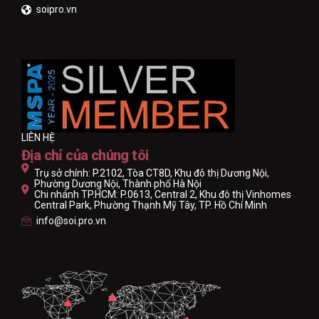
soipro.vn
LIÊN HỆ
Địa chỉ của chúng tôi
Trụ sở chính: P.2102, Tòa CT8D, Khu đô thị Dương Nội,
Phường Dương Nội, Thành phố Hà Nội
Chi nhánh TP.HCM: P.0613, Central 2, Khu đô thị Vinhomes
Central Park, Phường Thạnh Mỹ Tây, TP. Hồ Chí Minh
info@soi.pro.vn