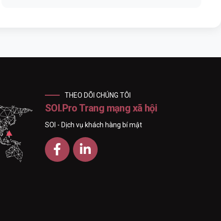
THEO DÕI CHÚNG TÔI
SOI.Pro Trang mạng xã hội
SOI - Dịch vụ khách hàng bí mật