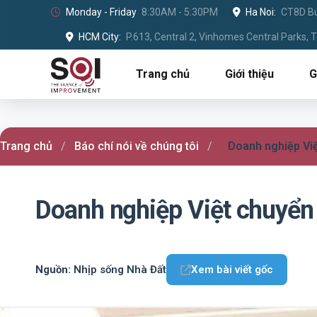
Monday - Friday
8:30AM - 5:30PM
Ha Noi:
CT8D Bu
HCM City:
P.613, Central 2, Vinhomes Central Parks,
Trang chủ
Giới thiệu
G
Trang chủ
/
Báo chí nói về chúng tôi
/
Doanh nghiệp Việ
Doanh nghiệp Việt chuyển 
Nguồn:
Nhịp sống Nhà Đất
Xem bài viết gốc