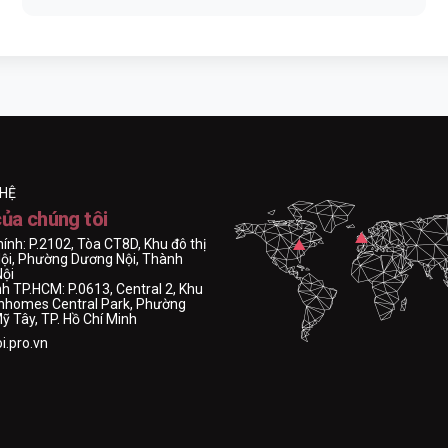
 HỆ
của chúng tôi
hính: P.2102, Tòa CT8D, Khu đô thị
ội, Phường Dương Nội, Thành
Nội
h TP.HCM: P.0613, Central 2, Khu
Vinhomes Central Park, Phường
 Tây, TP. Hồ Chí Minh
i.pro.vn