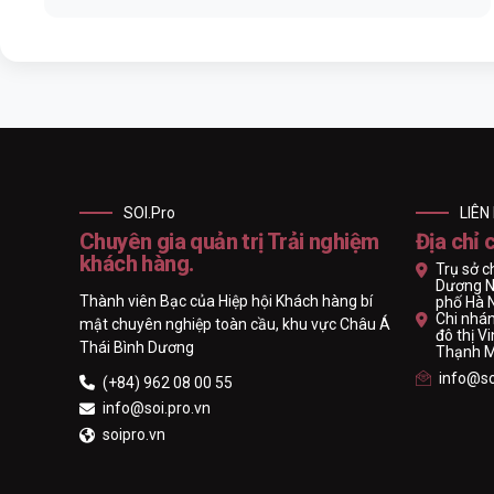
SOI.Pro
LIÊN
Chuyên gia quản trị Trải nghiệm
Địa chỉ 
khách hàng.
Trụ sở c
Dương N
Thành viên Bạc của Hiệp hội Khách hàng bí
phố Hà 
Chi nhán
mật chuyên nghiệp toàn cầu, khu vực Châu Á
đô thị 
Thái Bình Dương
Thạnh Mỹ
info@so
(+84) 962 08 00 55
info@soi.pro.vn
soipro.vn