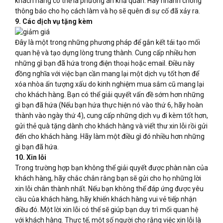
khách hàng có thể là phương án khả quan. Hãy nhanh chóng
thông báo cho họ cách làm và họ sẽ quên đi sự cố đã xảy ra.
9. Các dịch vụ tặng kèm
Đây là một trong những phương pháp để gắn kết tái tạo mối
quan hệ và tạo dựng lòng trung thành. Cung cấp nhiều hơn
những gì bạn đã hứa trong điện thoại hoặc email. Điều này
đồng nghĩa với việc bạn cần mang lại một dịch vụ tốt hơn để
xóa nhòa ấn tượng xấu do kinh nghiệm mua sắm cũ mang lại
cho khách hàng. Bạn có thể giải quyết vấn đề sớm hơn những
gì bạn đã hứa (Nếu bạn hứa thực hiện nó vào thứ 6, hãy hoàn
thành vào ngày thứ 4), cung cấp những dịch vụ đi kèm tốt hơn,
gửi thẻ quà tặng dành cho khách hàng và viết thư xin lỗi rồi gửi
đến cho khách hàng. Hãy làm một điều gì đó nhiều hơn những
gì bạn đã hứa.
10. Xin lỗi
Trong trường hợp bạn không thể giải quyết được phàn nàn của
khách hàng, hãy chắc chắn rằng bạn sẽ gửi cho họ những lời
xin lỗi chân thành nhất. Nếu bạn không thể đáp ứng được yêu
cầu của khách hàng, hãy khiến khách hàng vui vẻ tiếp nhận
điều đó. Một lời xin lỗi có thể sẽ giúp bạn duy trì mối quan hệ
với khách hàng. Thực tế, một số người cho rằng việc xin lỗi là