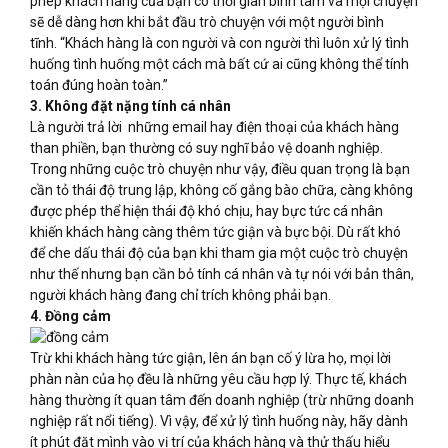
phép khách hàng của bạn có thời gian bình tâm và mọi chuyện
sẽ dễ dàng hơn khi bắt đầu trò chuyện với một người bình
tĩnh. “Khách hàng là con người và con người thì luôn xử lý tình
huống tình huống một cách mà bất cứ ai cũng không thể tính
toán đúng hoàn toàn.”
3. Không đặt nặng tính cá nhân
Là người trả lời những email hay điện thoại của khách hàng
than phiền, bạn thường có suy nghĩ bảo vệ doanh nghiệp.
Trong những cuộc trò chuyện như vậy, điều quan trọng là bạn
cần tỏ thái độ trung lập, không cố gắng bào chữa, càng không
được phép thể hiện thái độ khó chịu, hay bực tức cá nhân
khiến khách hàng càng thêm tức giận và bực bội. Dù rất khó
để che dấu thái độ của bạn khi tham gia một cuộc trò chuyện
như thế nhưng bạn cần bỏ tính cá nhân và tự nói với bản thân,
người khách hàng đang chỉ trích không phải bạn.
4. Đồng cảm
Trừ khi khách hàng tức giận, lên án bạn cố ý lừa họ, mọi lời
phàn nàn của họ đều là những yêu cầu hợp lý. Thực tế, khách
hàng thường ít quan tâm đến doanh nghiệp (trừ những doanh
nghiệp rất nổi tiếng). Vì vậy, để xử lý tình huống này, hãy dành
ít phút đặt mình vào vị trí của khách hàng và thử thấu hiểu