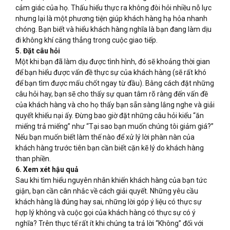
cảm giác của họ. Thấu hiểu thực ra không đòi hỏi nhiều nỗ lực
nhưng lại là một phương tiện giúp khách hàng hạ hỏa nhanh
chóng. Bạn biết và hiểu khách hàng nghĩa là bạn đang làm dịu
đi không khí căng thẳng trong cuộc giao tiếp.
5. Đặt câu hỏi
Một khi bạn đã làm dịu được tình hình, đó sẽ khoảng thời gian
để bạn hiểu được vấn đề thực sự của khách hàng (sẽ rất khó
để bạn tìm được mấu chốt ngay từ đầu). Bằng cách đặt những
câu hỏi hay, bạn sẽ cho thấy sự quan tâm rõ ràng đến vấn đề
của khách hàng và cho họ thấy bạn sẵn sàng lắng nghe và giải
quyết khiếu nại ấy. Đừng bao giờ đặt những câu hỏi kiểu “ăn
miếng trả miếng” như “Tại sao bạn muốn chúng tôi giảm giá?”
Nếu bạn muốn biết làm thế nào để xử lý lời phàn nàn của
khách hàng trước tiên bạn cần biết cặn kẽ lý do khách hàng
than phiền.
6. Xem xét hậu quả
Sau khi tìm hiểu nguyên nhân khiến khách hàng của bạn tức
giận, bạn cần cân nhắc về cách giải quyết. Những yêu cầu
khách hàng là đúng hay sai, những lời góp ý liệu có thực sự
hợp lý không và cuộc gọi của khách hàng có thực sự có ý
nghĩa? Trên thực tế rất ít khi chúng ta trả lời “Không” đối với