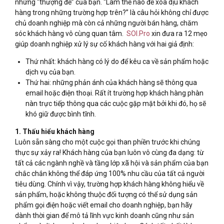
những “thượng đế” của bạn. “Làm thế nào để xoa dịu khách
hàng trong những trường hợp trên?” là câu hỏi không chỉ được
chủ doanh nghiệp mà còn cả những người bán hàng, chăm
sóc khách hàng vô cùng quan tâm.
SOI.Pro
xin đưa ra 12 mẹo
giúp doanh nghiệp xử lý sự cố khách hàng với hai giả định:
Thứ nhất: khách hàng có lý do để kêu ca về sản phẩm hoặc
dịch vụ của bạn.
Thứ hai: những phản ánh của khách hàng sẽ thông qua
email hoặc điện thoại. Rất ít trường hợp khách hàng phàn
nàn trực tiếp thông qua các cuộc gặp mặt bởi khi đó, họ sẽ
khó giữ được bình tĩnh.
1. Thấu hiểu khách hàng
Luôn sẵn sàng cho một cuộc gọi than phiền trước khi chúng
thực sự xảy ra! Khách hàng của bạn luôn vô cùng đa dạng: từ
tất cả các ngành nghề và tầng lớp xã hội và sản phẩm của bạn
chắc chắn không thể đáp ứng 100% nhu cầu của tất cả người
tiêu dùng. Chính vì vậy, trường hợp khách hàng không hiểu về
sản phẩm, hoặc không thuộc đối tượng có thể sử dụng sản
phẩm gọi điện hoặc viết email cho doanh nghiệp, bạn hãy
dành thời gian để mô tả lĩnh vực kinh doanh cũng như sản