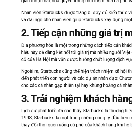
gian thoải mái, hòa quyện trong mùi thơm của cà phê v
Nhân viên Starbucks được trang bị đầy đủ kiến thức v
và đãi ngộ cho nhân viên giúp Starbucks xây dựng một 
2. Tiếp cận những giá trị
Địa phương hóa là một trong những cách tiếp cận khá
hiệu này dễ dàng kết nối tới giá trị mà nhiều người Vi
cổ của Hà Nội mà vẫn được hưởng chất lượng dịch vụ
Ngoài ra, Starbucks cũng thể hiện trách nhiệm xã hội t
đến phát triển con người và các dự án nhân đạo: Chươn
cho các cá nhân gặp thiên tại hay khủng hoảng cá nhâ
3. Trải nghiệm khách hàn
Lịch sử phát triển đã cho thấy Starbucks là thương h
1998, Starbucks là một trong những công ty đầu tiên có
thay đổi thói quen uống cà phê của khách hàng khi họ b