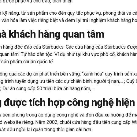
à được phục vụ chu đáo, thân thiện.
à kỹ năng, từ sản phẩm cho đến quy tắc phục vụ, phong thái và c
văn hóa làm việc riêng biệt và đem lại trải nghiệm khách hàng h
 mà khách hàng quan tâm
ch hàng độc đáo của Starbucks. Các cửa hàng của Starbucks được
ệt quan tâm: Tự hào dân tộc. Ví dụ như tại khu vực phố cổ, khách 
/sản phẩm chuẩn quốc tế.
hông qua các dự án phát triển bền vững, “xanh hóa” quy trình sản 
g trình tuyển dụng ưu tiên các cự chiến binh, người tị nạn,… ; 
n; Dự án cung cấp 50 triệu bữa ăn hàng năm, …
g được tích hợp công nghệ hiện
iệu tiên phong trong áp dụng công nghệ và đón đầu xu hướng để m
 website riêng. Năm 2002, chuỗi cửa hàng đầu tiên cung cấp Wifi m
ắt đầu ngồi lại quán trong thời gian dài hơn.