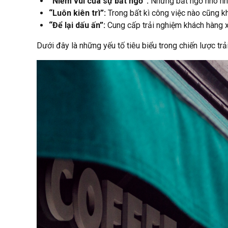
“Niềm vui của sự bất ngờ”:
Những bất ngờ nho nh
“Luôn kiên trì”:
Trong bất kì công việc nào cũng kh
“Để lại dấu ấn”:
Cung cấp trải nghiệm khách hàng x
Dưới đây là những yếu tố tiêu biểu trong chiến lược t