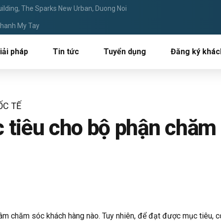
ilding, The Sparks New Urban, Duong Noi
 Thanh My Tay
iải pháp
Tin tức
Tuyển dụng
Đăng ký khác
ỐC TẾ
c tiêu cho bộ phận chăm
tâm chăm sóc khách hàng nào. Tuy nhiên, để đạt được mục tiêu, c