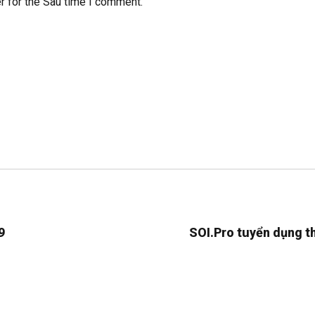
r for the Sau time I comment.
9
SOI.Pro tuyển dụng t