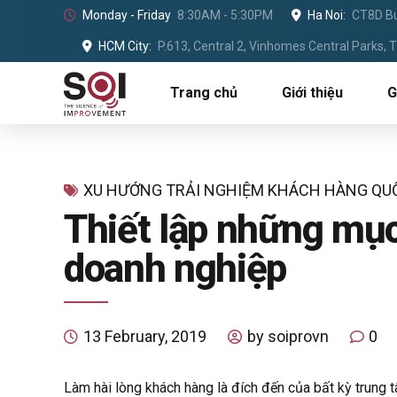
Monday - Friday
8:30AM - 5:30PM
Ha Noi:
CT8D Bu
HCM City:
P.613, Central 2, Vinhomes Central Parks,
Trang chủ
Giới thiệu
G
XU HƯỚNG TRẢI NGHIỆM KHÁCH HÀNG QU
Thiết lập những mụ
doanh nghiệp
13 February, 2019
by soiprovn
0
Làm hài lòng khách hàng là đích đến của bất kỳ trung 