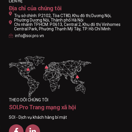
LIÊN HỆ
Địa chỉ của chúng tôi
Trụ sở chính: P.2102, Tòa CT8D, Khu đô thị Dương Nội,
Phường Dương Nội, Thành phố Hà Nội
Chi nhánh TP.HCM: P.0613, Central 2, Khu đô thị Vinhomes
Central Park, Phường Thạnh Mỹ Tây, TP. Hồ Chí Minh
info@soi.pro.vn
THEO DÕI CHÚNG TÔI
SOI.Pro Trang mạng xã hội
SOI - Dịch vụ khách hàng bí mật