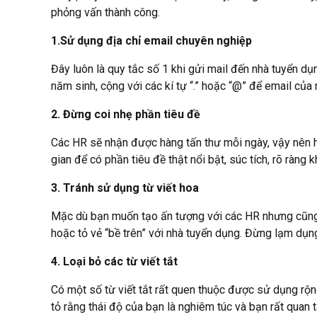
phỏng vấn thành công.
1.Sử dụng địa chỉ email chuyên nghiệp
Đây luôn là quy tắc số 1 khi gửi mail đến nhà tuyển dụ
năm sinh, cộng với các kí tự “.” hoặc “@” để email của
2. Đừng coi nhẹ phần tiêu đề
Các HR sẽ nhận được hàng tấn thư mỗi ngày, vậy nên họ 
gian để có phần tiêu đề thật nổi bật, súc tích, rõ ràng
3. Tránh sử dụng từ viết hoa
Mặc dù bạn muốn tạo ấn tượng với các HR nhưng cũng k
hoặc tỏ vẻ “bề trên” với nhà tuyển dụng. Đừng lạm dụ
4. Loại bỏ các từ viết tắt
Có một số từ viết tắt rất quen thuộc được sử dụng rộng
tỏ rằng thái độ của bạn là nghiêm túc và bạn rất quan 