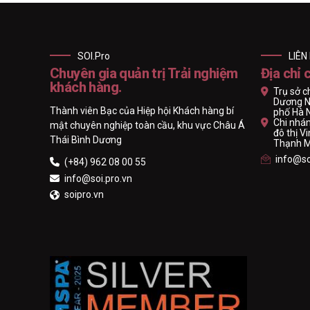
SOI.Pro
LIÊN
Chuyên gia quản trị Trải nghiệm
Địa chỉ 
khách hàng.
Trụ sở c
Dương N
Thành viên Bạc của Hiệp hội Khách hàng bí
phố Hà 
Chi nhán
mật chuyên nghiệp toàn cầu, khu vực Châu Á
đô thị 
Thái Bình Dương
Thạnh Mỹ
info@so
(+84) 962 08 00 55
info@soi.pro.vn
soipro.vn