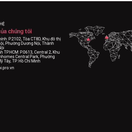
 HỆ
của chúng tôi
hính: P.2102, Tòa CT8D, Khu đô thị
ội, Phường Dương Nội, Thành
Nội
h TP.HCM: P.0613, Central 2, Khu
Vinhomes Central Park, Phường
 Tây, TP. Hồ Chí Minh
i.pro.vn