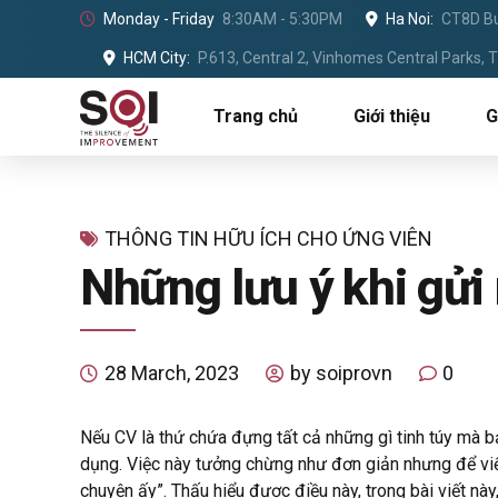
Monday - Friday
8:30AM - 5:30PM
Ha Noi:
CT8D Bu
HCM City:
P.613, Central 2, Vinhomes Central Parks,
Trang chủ
Giới thiệu
G
THÔNG TIN HỮU ÍCH CHO ỨNG VIÊN
Những lưu ý khi gửi
28 March, 2023
by soiprovn
0
Nếu CV là thứ chứa đựng tất cả những gì tinh túy mà b
dụng.
Việc này tưởng chừng như đơn giản nhưng để viết 
chuyện ấy”.
Thấu hiểu được điều này, trong bài viết nà