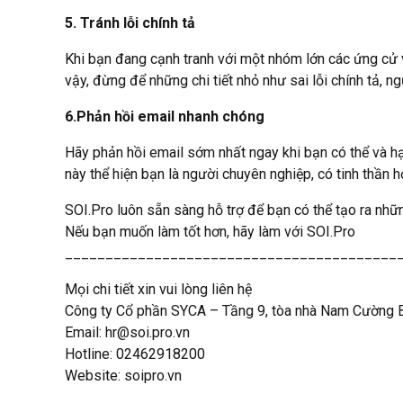
5. Tránh lỗi chính tả
Khi bạn đang cạnh tranh với một nhóm lớn các ứng cử vi
vậy, đừng để những chi tiết nhỏ như sai lỗi chính tả, 
6.Phản hồi email nhanh chóng
Hãy phản hồi email sớm nhất ngay khi bạn có thể và hạ
này thể hiện bạn là người chuyên nghiệp, có tinh thần 
SOI.Pro luôn sẵn sàng hỗ trợ để bạn có thể tạo ra nhữ
Nếu bạn muốn làm tốt hơn, hãy làm với SOI.Pro
_________________________________________
Mọi chi tiết xin vui lòng liên hệ
Công ty Cổ phần SYCA – Tầng 9, tòa nhà Nam Cường B
Email: hr@soi.pro.vn
Hotline: 02462918200
Website: soipro.vn