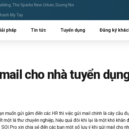
ilding, The Sparks New Urban, Duong Noi
 Thanh My Tay
iải pháp
Tin tức
Tuyển dụng
Đăng ký khác
 mail cho nhà tuyển dụn
ạn muốn gửi gắm đến các HR thì việc gửi mail chính là cây cầu đ
một lá thư chuyên nghiệp, hiệu quả đôi khi lại là một khó khăn đ
y, SOI.Pro xin chia sẻ đến các bạn một số lưu ý khi gửi mail cho 