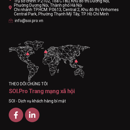
Trụ sở chính: P.2102, Tòa CT8D, Khu đô thị Dương Nội,
Phường Dương Nội, Thành phố Hà Nội
Chi nhánh TP.HCM: P.0613, Central 2, Khu đô thị Vinhomes
Central Park, Phường Thạnh Mỹ Tây, TP. Hồ Chí Minh
info@soi.pro.vn
THEO DÕI CHÚNG TÔI
SOI.Pro Trang mạng xã hội
SOI - Dịch vụ khách hàng bí mật