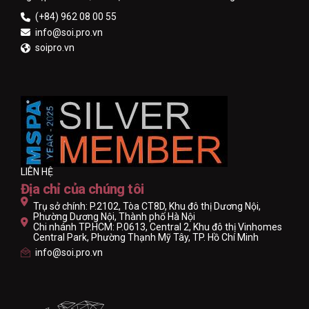
(+84) 962 08 00 55
info@soi.pro.vn
soipro.vn
LIÊN HỆ
Địa chỉ của chúng tôi
Trụ sở chính: P.2102, Tòa CT8D, Khu đô thị Dương Nội,
Phường Dương Nội, Thành phố Hà Nội
Chi nhánh TP.HCM: P.0613, Central 2, Khu đô thị Vinhomes
Central Park, Phường Thạnh Mỹ Tây, TP. Hồ Chí Minh
info@soi.pro.vn