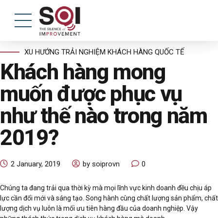
XU HƯỚNG TRẢI NGHIỆM KHÁCH HÀNG QUỐC TẾ
Khách hàng mong
muốn được phục vụ
như thế nào trong năm
2019?
2 January, 2019
by soiprovn
0
Chúng ta đang trải qua thời kỳ mà mọi lĩnh vực kinh doanh đều chịu áp
lực cần đổi mới và sáng tạo. Song hành cùng chất lượng sản phẩm, chất
lượng dịch vụ luôn là mối ưu tiên hàng đầu của doanh nghiệp. Vậy