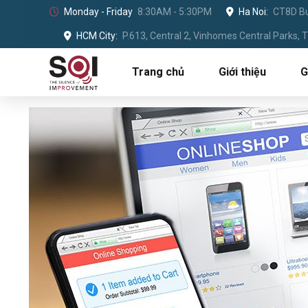
Monday - Friday
8:30AM - 5:30PM
Ha Noi:
CT8D Bu
HCM City:
P.613, Central 2, Vinhomes Central Parks,
Trang chủ
Giới thiệu
G