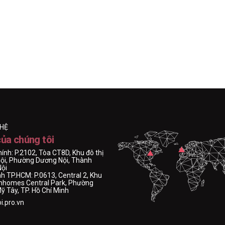
 HỆ
của chúng tôi
hính: P.2102, Tòa CT8D, Khu đô thị
ội, Phường Dương Nội, Thành
Nội
h TP.HCM: P.0613, Central 2, Khu
Vinhomes Central Park, Phường
 Tây, TP. Hồ Chí Minh
i.pro.vn