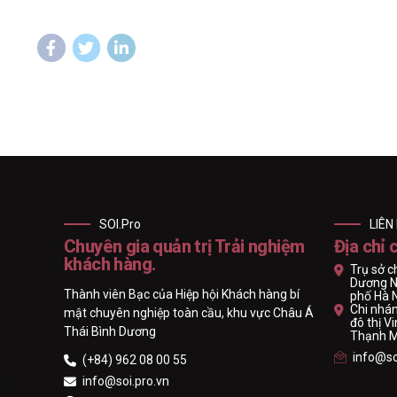
SOI.Pro
LIÊN
Chuyên gia quản trị Trải nghiệm
Địa chỉ 
khách hàng.
Trụ sở c
Dương N
Thành viên Bạc của Hiệp hội Khách hàng bí
phố Hà 
Chi nhán
mật chuyên nghiệp toàn cầu, khu vực Châu Á
đô thị 
Thái Bình Dương
Thạnh Mỹ
info@so
(+84) 962 08 00 55
info@soi.pro.vn