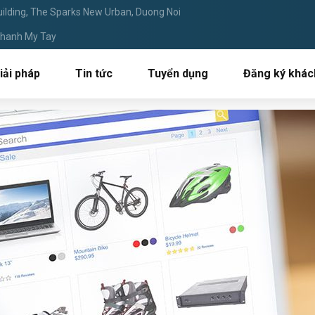
ilding, The Sparks New Urban, Duong Noi
 Thanh My Tay
iải pháp
Tin tức
Tuyển dụng
Đăng ký khác