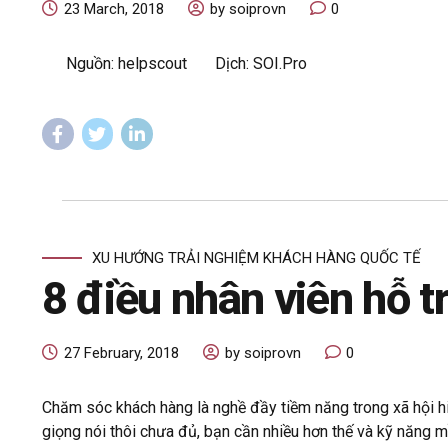
23 March, 2018
by soiprovn
0
Nguồn: helpscout Dịch: SOI.Pro
XU HƯỚNG TRẢI NGHIỆM KHÁCH HÀNG QUỐC TẾ
8 điều nhân viên hỗ 
27 February, 2018
by soiprovn
0
Chăm sóc khách hàng là nghề đầy tiềm năng trong xã hội hi
giọng nói thôi chưa đủ, bạn cần nhiều hơn thế và kỹ năng mề