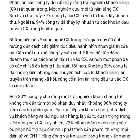
Phần lớn các công ty đều đồng ý rằng trải nghiệm khách hàng
(CX) rất quan trọng. Một nghiên cứu mới từ nền tảng CX
Nextiva cho thấy 79% công ty coi CX là yếu tố thúc đẩy doanh
thu. Ngoài ra, 94% công ty đã thấy lợi nhuận từ các khoản đầu
tư vào CX trong 5 năm qua.
Những tiến bộ về công nghệ CX trong thời gian này đã ảnh
hưởng đến cách các giám đốc điều hành nhìn nhận giá trị của
nó. Gần một nửa số công ty hiện có thể theo dõi tác động
doanh thu của các khoản đầu tư vào CX, và hơn một phần ba
có các chỉ số đo lường hiệu suất tốt hơn. Khoảng 30% công ty
đã chứng kiến những câu chuyện tích cực từ khách hàng lan
truyền trên mạng xã hội, củng cố niềm tin rằng đầu tư vào CX
là xứng đáng.
Hơn 80% công ty cho rằng một trải nghiệm khách hàng tốt
không chỉ đến từ một bộ phận duy nhất. Khoảng 96% công ty
xem các bộ phận giao tiếp trực tiếp với khách hàng, như dịch
vụ khách hàng và đội ngũ bán hàng, là yếu tố quan trọng trong
việc nâng cao CX. Tuy nhiên, 73% cũng nhấn mạnh rằng các
bộ phận hỗ trợ hậu cần như phát triển sản phẩm, thương mại
điện tử và CNTT cũng đóng vai trò quan trọng trong việc mang