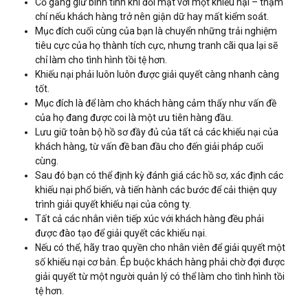
Cố gắng giữ bình tĩnh khi đối mặt với một khiếu nại – thậm
chí nếu khách hàng trở nên giận dữ hay mất kiểm soát.
Mục đích cuối cùng của bạn là chuyển những trải nghiệm
tiêu cực của họ thành tích cực, nhưng tranh cãi qua lại sẽ
chỉ làm cho tình hình tồi tệ hơn.
Khiếu nại phải luôn luôn được giải quyết càng nhanh càng
tốt.
Mục đích là để làm cho khách hàng cảm thấy như vấn đề
của họ đang được coi là một ưu tiên hàng đầu.
Lưu giữ toàn bộ hồ sơ đầy đủ của tất cả các khiếu nại của
khách hàng, từ vấn đề ban đầu cho đến giải pháp cuối
cùng.
Sau đó bạn có thể định kỳ đánh giá các hồ sơ, xác định các
khiếu nại phổ biến, và tiến hành các bước để cải thiện quy
trình giải quyết khiếu nại của công ty.
Tất cả các nhân viên tiếp xúc với khách hàng đều phải
được đào tạo để giải quyết các khiếu nại.
Nếu có thể, hãy trao quyền cho nhân viên để giải quyết một
số khiếu nại cơ bản. Ép buộc khách hàng phải chờ đợi được
giải quyết từ một người quản lý có thể làm cho tình hình tồi
tệ hơn.