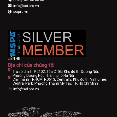
info@soi.pro.vn
soipro.vn
LIÊN HỆ
Địa chỉ của chúng tôi
Trụ sở chính: P.2102, Tòa CT8D, Khu đô thị Dương Nội,
Phường Dương Nội, Thành phố Hà Nội
Chi nhánh TP.HCM: P.0613, Central 2, Khu đô thị Vinhomes
Central Park, Phường Thạnh Mỹ Tây, TP. Hồ Chí Minh
info@soi.pro.vn