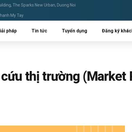
ilding, The Sparks New Urban, Duong Noi
 Thanh My Tay
iải pháp
Tin tức
Tuyển dụng
Đăng ký khác
 cứu thị trường (Market