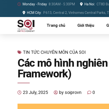
Monday - Friday
8:30AM - 5:30PM
Ha Noi:
CT8D Bu
HCM City:
P.613, Central 2, Vinhomes Central Parks,
Trang chủ
Giới thiệu
G
TIN TỨC CHUYÊN MÔN CỦA SOI
Các mô hình nghiên
Framework)
23 July, 2025
by soiprovn
0