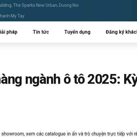
ilding, The Sparks New Urban, Duong Noi
 Thanh My Tay
iải pháp
Tin tức
Tuyển dụng
Đăng ký khác
àng ngành ô tô 2025: Kỳ
showroom, xem các catalogue in ấn và trò chuyện trực tiếp với nh