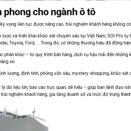
ên phong cho ngành ô tô
 kỳ vọng liên tục được nâng cao, trải nghiệm khách hàng không cò
 lược và triển khai khảo sát chuyên sâu tại Việt Nam, SOI.Pro tự h
i, Toyota, Ford, … Trong đó, có những thương hiệu đã đồng hà
ác phân khúc – từ quy trình bán hàng, dịch vụ hậu mãi đến những 
hãng xe:
ịnh lượng, định tính, phỏng vấn sâu, mystery shopping, khảo sát o
ý dữ liệu lớn, báo cáo trực quan, dễ hiểu – giúp ban lãnh đạo nắm 
rải nghiệm khách hàng, gia tăng doanh số và mức độ trung thành 