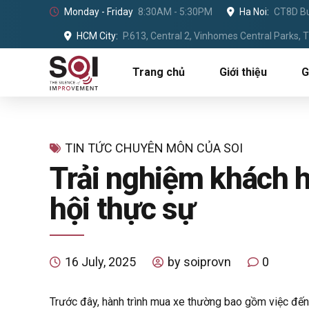
Monday - Friday
8:30AM - 5:30PM
Ha Noi:
CT8D Bu
HCM City:
P.613, Central 2, Vinhomes Central Parks,
Trang chủ
Giới thiệu
G
TIN TỨC CHUYÊN MÔN CỦA SOI
Trải nghiệm khách h
hội thực sự
16 July, 2025
by soiprovn
0
Trước đây, hành trình mua xe thường bao gồm việc đến 