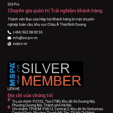
SOI.Pro
Chuyên gia quản trị Trải nghiệm khách hàng.
Thành viên Bạc của Hiệp hội Khách hàng bí mật chuyên
nghiệp toàn cầu, khu vực Châu Á Thái Bình Dương
(+84) 962 08 00 55
info@soi.pro.vn
soipro.vn
LIÊN HỆ
Địa chỉ của chúng tôi
Trụ sở chính: P.2102, Tòa CT8D, Khu đô thị Dương Nội,
Phường Dương Nội, Thành phố Hà Nội
Chi nhánh TP.HCM: P.0613, Central 2, Khu đô thị Vinhomes
Central Park, Phường Thạnh Mỹ Tây, TP. Hồ Chí Minh