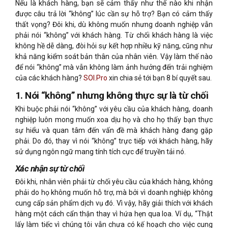
Nếu là khách hàng, bạn sẽ cảm thấy như thế nào khi nhận
được câu trả lời “không” lúc cần sự hỗ trợ? Bạn có cảm thấy
thất vọng? Đôi khi, dù không muốn nhưng doanh nghiệp vẫn
phải nói “không” với khách hàng. Từ chối khách hàng là việc
không hề dễ dàng, đòi hỏi sự kết hợp nhiều kỹ năng, cũng như
khả năng kiểm soát bản thân của nhân viên. Vậy làm thế nào
để nói “không” mà vẫn không làm ảnh hưởng đến trải nghiệm
của các khách hàng?
SOI.Pro
xin chia sẻ tới bạn 8 bí quyết sau.
1. Nói “không” nhưng không thực sự là từ chối
Khi buộc phải nói “không” với yêu cầu của khách hàng, doanh
nghiệp luôn mong muốn xoa dịu họ và cho họ thấy bạn thực
sự hiểu và quan tâm đến vấn đề mà khách hàng đang gặp
phải. Do đó, thay vì nói “không” trực tiếp với khách hàng, hãy
sử dụng ngôn ngữ mang tính tích cực để truyền tải nó.
Xác nhận sự từ chối
Đôi khi, nhân viên phải từ chối yêu cầu của khách hàng, không
phải do họ không muốn hỗ trợ, mà bởi vì doanh nghiệp không
cung cấp sản phẩm dịch vụ đó. Vì vậy, hãy giải thích với khách
hàng một cách cẩn thận thay vì hứa hẹn qua loa. Ví dụ, “Thật
lấy làm tiếc vì chúng tôi vẫn chưa có kế hoạch cho việc cung