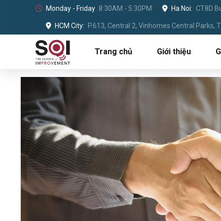
Monday - Friday
8:30AM - 5:30PM
Ha Noi:
CT8D Bu
HCM City:
P.613, Central 2, Vinhomes Central Parks,
Trang chủ
Giới thiệu
G