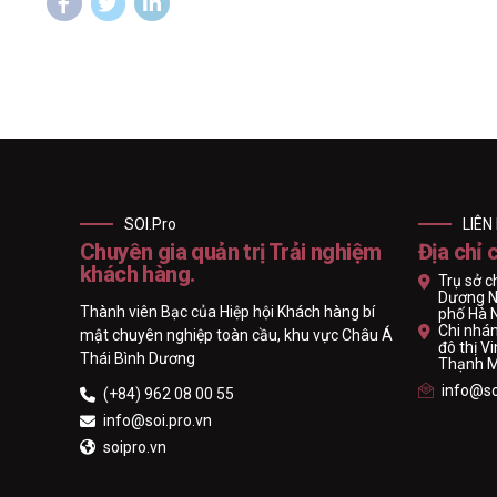
SOI.Pro
LIÊN
Chuyên gia quản trị Trải nghiệm
Địa chỉ 
khách hàng.
Trụ sở c
Dương N
Thành viên Bạc của Hiệp hội Khách hàng bí
phố Hà 
Chi nhán
mật chuyên nghiệp toàn cầu, khu vực Châu Á
đô thị 
Thái Bình Dương
Thạnh Mỹ
info@so
(+84) 962 08 00 55
info@soi.pro.vn
soipro.vn