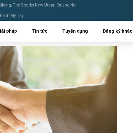
ilding, The Sparks New Urban, Duong Noi
 Thanh My Tay
iải pháp
Tin tức
Tuyển dụng
Đăng ký khác