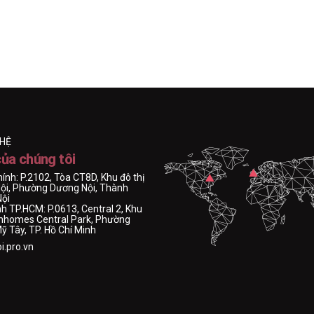
 HỆ
của chúng tôi
hính: P.2102, Tòa CT8D, Khu đô thị
ội, Phường Dương Nội, Thành
Nội
h TP.HCM: P.0613, Central 2, Khu
Vinhomes Central Park, Phường
 Tây, TP. Hồ Chí Minh
i.pro.vn