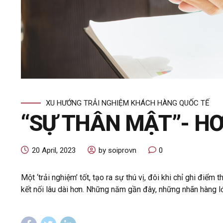
XU HƯỚNG TRẢI NGHIỆM KHÁCH HÀNG QUỐC TẾ
“SỰ THÂN MẬT”- H
20 April, 2023
by soiprovn
0
Một ‘trải nghiệm’ tốt, tạo ra sự thú vị, đôi khi chỉ ghi đi
kết nối lâu dài hơn. Những năm gần đây, những nhãn hàng lớn