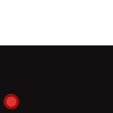
Đọc tiếp
SOI.Pro
Chuyên gia quản trị Trải nghiệm khách hàng.
Thành viên Bạc của Hiệp hội Khách hàng bí mật chuyên
nghiệp toàn cầu, khu vực Châu Á Thái Bình Dương
(+84) 962 08 00 55
info@soi.pro.vn
soipro.vn