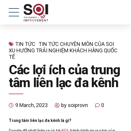
TIN TỨC
TIN TỨC CHUYÊN MÔN CỦA SOI
XU HƯỚNG TRẢI NGHIỆM KHÁCH HÀNG QUỐC
TẾ
Các lợi ích của trung
tâm liên lạc đa kênh
9 March, 2023
by soiprovn
0
Trung tâm liên lạc đa kênh là gì?
Google đã phát hiện ra có tới
85%
hành trình mua sắm của