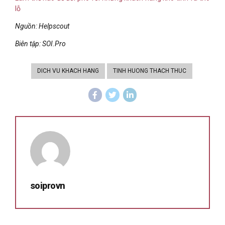
lỗ
Nguồn: Helpscout
Biên tập: SOI.Pro
DICH VU KHACH HANG
TINH HUONG THACH THUC
soiprovn