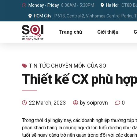
Monday - Friday
8:30AM - 5:30PM
Ha Noi:
CT8D Bu
HCM City:
P.613, Central 2, Vinhomes Central Parks,
Trang chủ
Giới thiệu
G
TIN TỨC CHUYÊN MÔN CỦA SOI
Thiết kế CX phù hợp 
22 March, 2023
by soiprovn
0
Trong thời đại ngày nay, các doanh nghiệp thường tập tr
phận khách hàng là những người lớn tuổi dường như đan
tuổi sẽ ngày càng trở nên quan trọng đối với các doanh