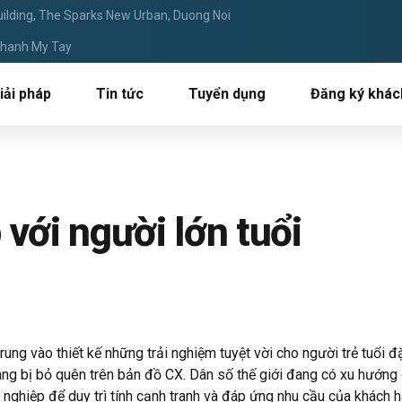
ilding, The Sparks New Urban, Duong Noi
 Thanh My Tay
iải pháp
Tin tức
Tuyển dụng
Đăng ký khác
với người lớn tuổi
ung vào thiết kế những trải nghiệm tuyệt vời cho người trẻ tuổi đ
g bị bỏ quên trên bản đồ CX. Dân số thế giới đang có xu hướng g
 nghiệp để duy trì tính cạnh tranh và đáp ứng nhu cầu của khách h