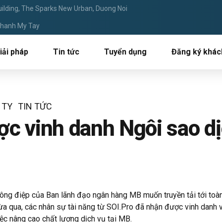
ilding, The Sparks New Urban, Duong Noi
 Thanh My Tay
iải pháp
Tin tức
Tuyển dụng
Đăng ký khác
 TY
TIN TỨC
ợc vinh danh Ngôi sao 
ng điệp của Ban lãnh đạo ngân hàng MB muốn truyền tải tới toàn
ừa qua, các
nhân sự tài năng từ SOI.Pro đã nhận được vinh danh v
iệc nâng cao chất lượng dịch vụ tại MB.