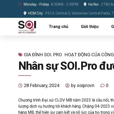
Monday - Friday
8:30AM - 5:30PM
Ha Noi:
CT8D Bu
HCM City:
P.613, Central 2, Vinhomes Central Parks,
Trang chủ
Giới thiệu
G
GIA ĐÌNH SOI. PRO
HOẠT ĐỘNG CỦA CÔNG
Nhân sự SOI.Pro đư
28 February, 2024
by soiprovn
0
Chương trình Đại sứ CLDV MB năm 2023 là cầu nối, thô
lượng dịch vụ hướng tới khách hàng. Chặng 04-2023 v
hàng MB, thể hiện sự cam kết và nỗ lực của họ trong v