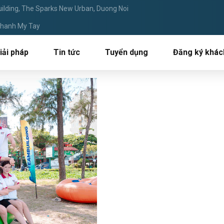
ilding, The Sparks New Urban, Duong Noi
 Thanh My Tay
iải pháp
Tin tức
Tuyển dụng
Đăng ký khác