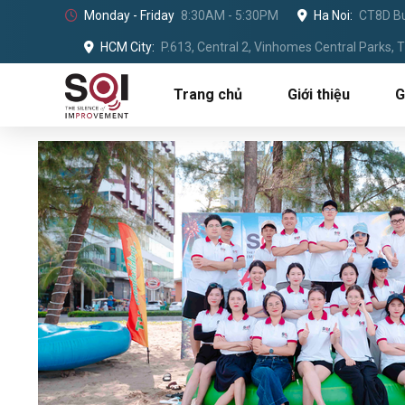
Monday - Friday
8:30AM - 5:30PM
Ha Noi:
CT8D Bu
HCM City:
P.613, Central 2, Vinhomes Central Parks,
Trang chủ
Giới thiệu
G