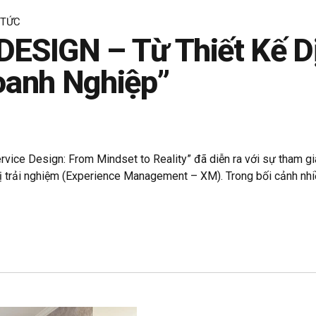
 TỨC
ESIGN – Từ Thiết Kế Dị
oanh Nghiệp”
ervice Design: From Mindset to Reality” đã diễn ra với sự tham g
 trải nghiệm (Experience Management – XM). Trong bối cảnh nhiề