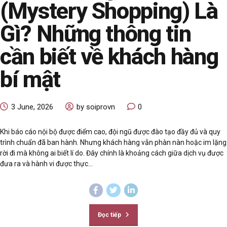
(Mystery Shopping) Là
Gì? Những thông tin
cần biết về khách hàng
bí mật
3 June, 2026
by soiprovn
0
Khi báo cáo nội bộ được điểm cao, đội ngũ được đào tạo đầy đủ và quy
trình chuẩn đã ban hành. Nhưng khách hàng vẫn phàn nàn hoặc im lặng
rời đi mà không ai biết lí do. Đây chính là khoảng cách giữa dịch vụ được
đưa ra và hành vi được thực...
Đọc tiếp