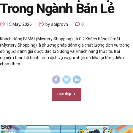
Trong Ngành Bán Lẻ
15 May, 2026
by soiprovn
0
Khách Hàng Bí Mật (Mystery Shopping) Là Gì? Khách hàng bí mật
(Mystery Shopping) là phương pháp đánh giá chất lượng dịch vụ trong
đó người đánh giá được đào tạo đóng vai khách hàng thực tế, trải
nghiệm toàn bộ hành trình dịch vụ và ghi nhận dữ liệu tại từng điểm
chạm theo...
Đọc tiếp