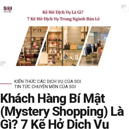
KIẾN THỨC CÁC DỊCH VỤ CỦA SOI.
TIN TỨC CHUYÊN MÔN CỦA SOI
Khách Hàng Bí Mật
(Mystery Shopping) Là
Gì? 7 Kẽ Hở Dịch Vụ