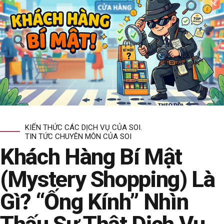
KIẾN THỨC CÁC DỊCH VỤ CỦA SOI.
TIN TỨC CHUYÊN MÔN CỦA SOI
Khách Hàng Bí Mật
(Mystery Shopping) Là
Gì? “Ống Kính” Nhìn