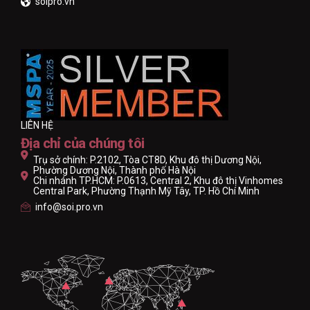
soipro.vn
LIÊN HỆ
Địa chỉ của chúng tôi
Trụ sở chính: P.2102, Tòa CT8D, Khu đô thị Dương Nội,
Phường Dương Nội, Thành phố Hà Nội
Chi nhánh TP.HCM: P.0613, Central 2, Khu đô thị Vinhomes
Central Park, Phường Thạnh Mỹ Tây, TP. Hồ Chí Minh
info@soi.pro.vn