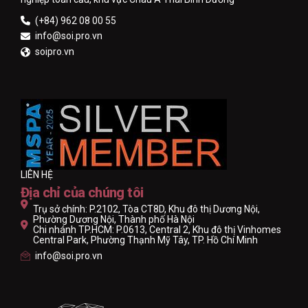
(+84) 962 08 00 55
info@soi.pro.vn
soipro.vn
LIÊN HỆ
Địa chỉ của chúng tôi
Trụ sở chính: P.2102, Tòa CT8D, Khu đô thị Dương Nội,
Phường Dương Nội, Thành phố Hà Nội
Chi nhánh TP.HCM: P.0613, Central 2, Khu đô thị Vinhomes
Central Park, Phường Thạnh Mỹ Tây, TP. Hồ Chí Minh
info@soi.pro.vn