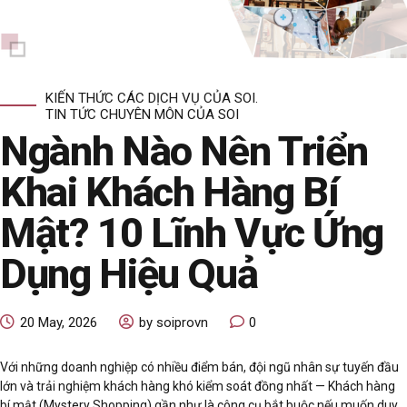
KIẾN THỨC CÁC DỊCH VỤ CỦA SOI.
TIN TỨC CHUYÊN MÔN CỦA SOI
Ngành Nào Nên Triển
Khai Khách Hàng Bí
Mật? 10 Lĩnh Vực Ứng
Dụng Hiệu Quả
20 May, 2026
by soiprovn
0
Với những doanh nghiệp có nhiều điểm bán, đội ngũ nhân sự tuyến đầu
lớn và trải nghiệm khách hàng khó kiểm soát đồng nhất — Khách hàng
bí mật (Mystery Shopping) gần như là công cụ bắt buộc nếu muốn duy