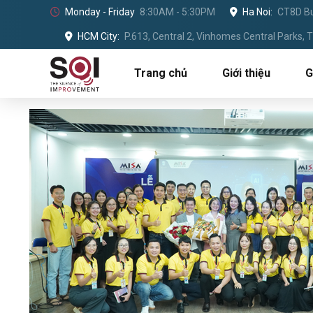
Monday - Friday
8:30AM - 5:30PM
Ha Noi:
CT8D Bu
HCM City:
P.613, Central 2, Vinhomes Central Parks,
Trang chủ
Giới thiệu
G