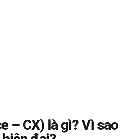
 – CX) là gì? Vì sao
 hiện đại?