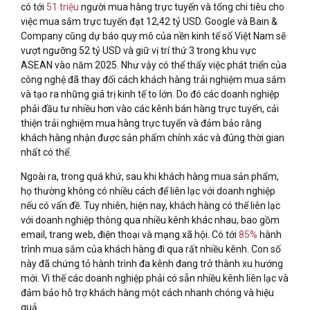
có tới
51 triệu
người mua hàng trực tuyến và tổng chi tiêu cho
việc mua sắm trực tuyến đạt 12,42 tỷ USD. Google và Bain &
Company cũng dự báo quy mô của nền kinh tế số Việt Nam sẽ
vượt ngưỡng 52 tỷ USD và giữ vị trí thứ 3 trong khu vực
ASEAN vào năm 2025. Như vậy có thể thấy việc phát triển của
công nghệ đã thay đổi cách khách hàng trải nghiệm mua sắm
và tạo ra những giá trị kinh tế to lớn. Do đó các doanh nghiệp
phải đầu tư nhiều hơn vào các kênh bán hàng trực tuyến, cải
thiện trải nghiệm mua hàng trực tuyến và đảm bảo rằng
khách hàng nhận được sản phẩm chính xác và đúng thời gian
nhất có thể.
Ngoài ra, trong quá khứ, sau khi khách hàng mua sản phẩm,
họ thường không có nhiều cách để liên lạc với doanh nghiệp
nếu có vấn đề. Tuy nhiên, hiện nay, khách hàng có thể liên lạc
với doanh nghiệp thông qua nhiều kênh khác nhau, bao gồm
email, trang web, điện thoại và mạng xã hội. Có tới
85%
hành
trình mua sắm của khách hàng đi qua rất nhiều kênh. Con số
này đã chứng tỏ hành trình đa kênh đang trở thành xu hướng
mới. Vì thế các doanh nghiệp phải có sẵn nhiều kênh liên lạc và
đảm bảo hỗ trợ khách hàng một cách nhanh chóng và hiệu
quả.